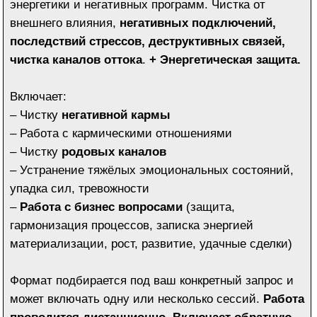
Узнать подробнее
Сакральные практики-
ритуалы для мужчин
Персональные энергетические ритуалы,
направленные на
усиление личной силы,
раскрытие женской природы
и формирование
более благоприятного вектора развития событий.
Включают:
–
Ритуалы к дню рождения
и ключевым
жизненным переходам
– Практики на
раскрытие/увеличение
сексуальности и женственности
– Работа с Лилит, Афродитой, Лакшми и с другими
каналами
–
Гармонизация пары по чакрам
Каждая практика подбирается индивидуально, с
учётом вашего состояния и текущего жизненного
этапа.
Работа проводится дистанционно. Включает