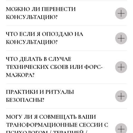
МОЖНО ЛИ ПЕРЕНЕСТИ
КОНСУЛЬТАЦИЮ?
INSTAGRAM
ЧТО ЕСЛИ Я ОПОЗДАЮ НА
YouTube канал
КОНСУЛЬТАЦИЮ?
ЧТО ДЕЛАТЬ В СЛУЧАЕ
Linkedln
ТЕХНИЧЕСКИХ СБОЕВ ИЛИ ФОРС-
МАЖОРА?
Политика конфиденциальности
KINETICSTREAM.LTD
Company number: 16183027
Registred in the United Kingdom
Договор оферты
ПРАКТИКИ И РИТУАЛЫ
Legal address: 2nd Floor College House,
БЕЗОПАСНЫ?
17 King Edwards Road, Ruislip, London, United Kingdom, HA4
7AE
МОГУ ЛИ Я СОВМЕЩАТЬ ВАШИ
ТРАНСФОРМАЦИОННЫЕ СЕССИИ С