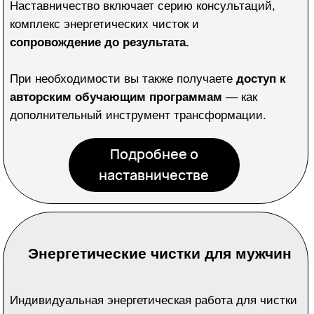
Энергетические чистки для мужчин
Индивидуальная энергетическая работа для чистки
энергетики и негативных программ. Чистка от
внешнего влияния,
негативных подключений,
последствий стрессов, деструктивных связей,
чистка каналов оттока
.
+ Энергетическая защита.
Включает:
– Чистку
негативной кармы
– Работа с кармическими отношениями
– Чистку
родовых каналов
– Устранение тяжёлых эмоциональных состояний,
упадка сил, тревожности
–
Работа с бизнес вопросами
(защита,
гармонизация процессов, записка энергией
материализации, рост, развитие, удачные сделки)
Формат подбирается под ваш конкретный запрос и
может включать одну или несколько сессий.
Работа
проводится дистанционно. Включает обратную
связь и рекомендации.