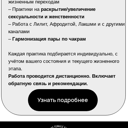
Обучение "Женская эволюция"
Обучение Женская эволюция
2. Создание союза
Обучение Алхимия Женского Изобилия
Семинар Инициация в женское состояние
Результаты/Отзывы
Контакты/Социальные сети