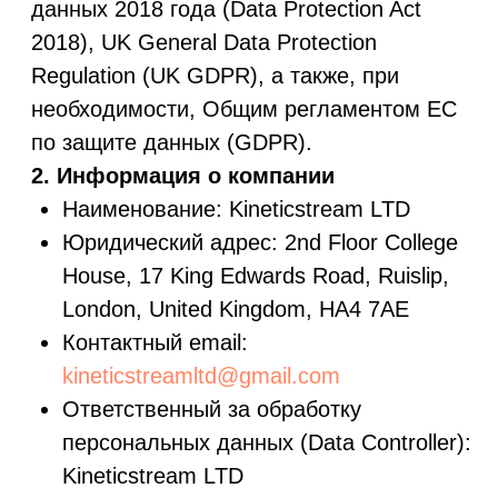
Наименование: Kineticstream LTD
Юридический адрес: 2nd Floor College
House, 17 King Edwards Road, Ruislip,
London, United Kingdom, HA4 7AE
Контактный email:
kineticstreamltd@gmail.com
Ответственный за обработку
персональных данных (Data Controller):
Kineticstream LTD
3. Категории обрабатываемых
данных
Мы можем собирать и
обрабатывать следующие персональные
данные:
ФИО
Электронная почта
Телефон
Почтовый адрес (при необходимости)
Платёжная информация
(обрабатывается сторонними
платёжными провайдерами)
IP-адрес, данные об устройстве и