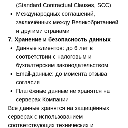
Аналитические (например, Google
Analytics) — на основании согласия
Функциональные — для запоминания
предпочтений
Маркетинговые — при наличии
согласия
При первом визите запрашивается
согласие на не обязательные cookies. Вы
можете изменить настройки в браузере
или воспользоваться функцией
управления cookies на сайте (если
доступна).
10. Возраст пользователей
Сайт и
услуги Компании не предназначены для
лиц младше 16 лет. Если нам станет
известно о получении данных от
несовершеннолетнего без согласия
законного представителя, такие данные
будут немедленно удалены.
11. Обновления Политики
Политика
может быть обновлена в любое время.