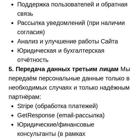
передаются за пределы Великобритании,
мы обеспечиваем соблюдение положений
UK GDPR о трансграничной передаче
данных. Это включает использование:
Решений о достаточности
Стандартных договорных условий
(Standard Contractual Clauses, SCC)
Международных соглашений,
заключённых между Великобританией
и другими странами
7. Хранение и безопасность данных
Данные клиентов: до 6 лет в
соответствии с налоговым и
бухгалтерским законодательством
Email-данные: до момента отзыва
согласия
Платёжные данные не хранятся на
серверах Компании
Все данные хранятся на защищённых
серверах с использованием
соответствующих технических и