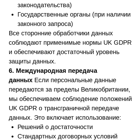
организационных мер безопасности.
8. Права субъекта данных
Вы имеете
следующие права в соответствии с UK
GDPR:
Право на доступ к данным
Право на исправление
Право на удаление ("быть забытым")
Право на ограничение обработки
Право на переносимость данных
Право на возражение
Право отозвать согласие
Право подать жалобу в ICO
(Information Commissioner's Office)
Контакт для реализации прав:
kineticstreamltd@gmail.com
9. Использование cookies и
аналитики
Мы используем cookies для
обеспечения корректной работы Сайта и
анализа пользовательского поведения:
Обязательные cookies — не требуют
согласия