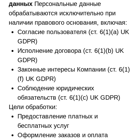
согласия)
Анализ и улучшение работы Сайта
Юридическая и бухгалтерская
отчётность
5. Передача данных третьим лицам
Мы
передаём персональные данные только в
необходимых случаях и только надёжным
партнёрам:
Stripe (обработка платежей)
GetResponse (email-рассылка)
Юридические/финансовые
консультанты (в рамках
законодательства)
Государственные органы (при наличии
законного запроса)
Все сторонние обработчики данных
соблюдают применимые нормы UK GDPR
и обеспечивают достаточный уровень
защиты данных.
6. Международная передача
данных
Если персональные данные