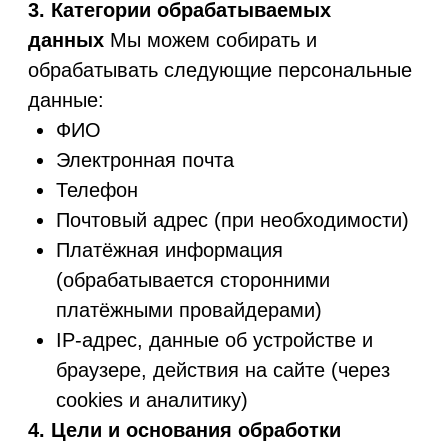
браузере, действия на сайте (через
cookies и аналитику)
4. Цели и основания обработки
данных
Персональные данные
обрабатываются исключительно при
наличии правового основания, включая:
Согласие пользователя (ст. 6(1)(a) UK
GDPR)
Исполнение договора (ст. 6(1)(b) UK
GDPR)
Законные интересы Компании (ст. 6(1)
(f) UK GDPR)
Соблюдение юридических
обязательств (ст. 6(1)(c) UK GDPR)
Цели обработки:
Предоставление платных и
бесплатных услуг
Оформление заказов и оплата
Поддержка пользователей и обратная
связь
Рассылка уведомлений (при наличии